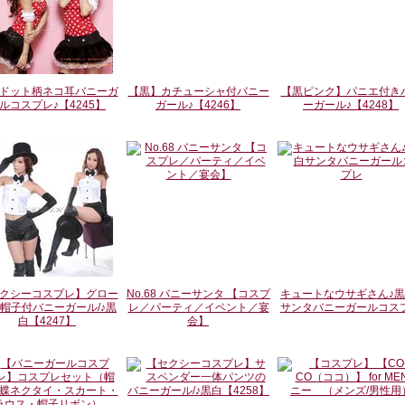
ドット柄ネコ耳バニーガ
【黒】カチューシャ付バニー
【黒ピンク】パニエ付き
ルコスプレ♪【4245】
ガール♪【4246】
ーガール♪【4248】
クシーコスプレ】グロー
No.68 バニーサンタ 【コスプ
キュートなウサギさん♪黒
帽子付バニーガール/♪黒
レ／パーティ／イベント／宴
サンタバニーガールコス
白【4247】
会】