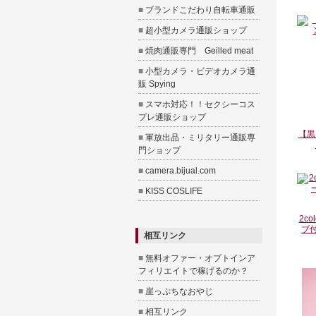
■
ブランドこだわり自転車通販
■
超小型カメラ通販ショップ
■
焼肉通販専門 Geilled meat
■
小型カメラ・ビデオカメラ通
販 Spying
■
スマホ対応！！セクシーコス
プレ通販ショップ
【黒
■
軍放出品・ミリタリー通販専
門ショップ
■
camera.bijual.com
■
KISS COSLIFE
2c
ブ
相互リンク
■
無料オファー・オプトインア
フィリエイトで稼げるのか？
■
崖っぷちなおやじ
■
相互リンク