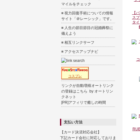
マイルをチェック
【バ
■
視力回復手術についての情報
スプ
サイト「
＠レーシック
」です。
タイ
■
人生の節目節目の
冠婚葬祭
に
備えよう
■
相互リンクサーフ
■
アクセスアップナビ
コ
コスプレ
リンクが自動増殖オートリンク
の登録はこちら
by
オートリン
クネット
[PR]
アフィリで癒しの時間
支払い方法
RUB
【カード決済対応会社】
下記カード会社に対応しておりま