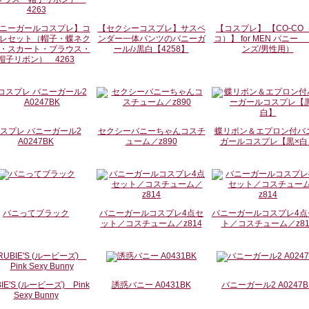
ニーガールコスプレ】コ
【セクシーコスプレ】サスペ
【コスプレ】 【CO-CO
レセット（帽子・蝶ネク
ンダー一体パンツのバニーガ
コ）】 for MEN バニー
・スカート・ブラウス・
ール/♪黒白【4258】
ンズ/男性用）
帽子リボン） 4263
スプレ バニーガール2
セクシーバニーちゃんコスチ
蝶リボン＆エプロン付バ
A0247BK
ューム／z890
ガールコスプレ【黒×白
バニってブラック
バニーガールコスプレ4点セ
バニーガールコスプレ4点
ット／コスチューム／z814
ト／コスチューム／z81
IE'S (ルービーズ) Pink
誘惑バニー A0431BK
バニーガール2 A0247B
Sexy Bunny