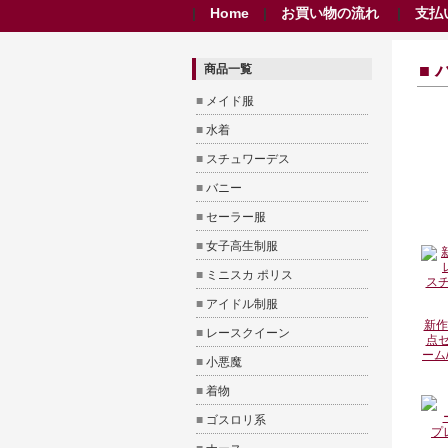
|
Home
|
お買い物の流れ
|
支払
■ 
商品一覧
■
メイド服
■
水着
■
スチュワーデス
■
バニー
■
セーラー服
■
女子高生制服
■
ミニスカ ポリス
■
アイドル制服
新作
■
レースクイーン
点セ
ーム
■
小悪魔
■
着物
■
ゴスロリ系