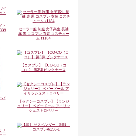
イト
セーラー服 制服 女子高生 長袖
339
赤 黒 コスプレ 衣装 コスチュー
ム z1184
【コスプレ】 【CO-CO（コ
コ）】 第3弾 ピンクナース
ーバ
【セクシーコスプレ】【ランジ
ェリー】 ベビードール アイリッ
シュストロベリー