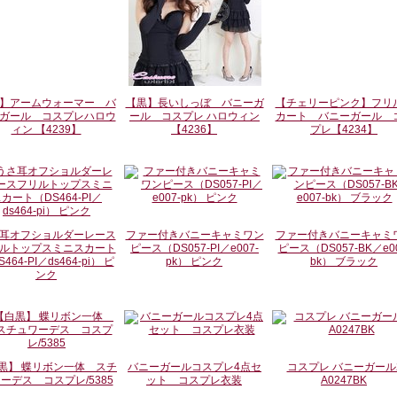
】アームウォーマー バ
【黒】長いしっぼ バニーガ
【チェリーピンク】フリ
ガール コスプレハロウ
ール コスプレ ハロウィン
カート バニーガール 
ィン 【4239】
【4236】
プレ【4234】
耳オフショルダーレース
ファー付きバニーキャミワン
ファー付きバニーキャミ
ルトップスミニスカート
ピース（DS057-PI／e007-
ピース（DS057-BK／e00
464-PI／ds464-pi） ピ
pk） ピンク
bk） ブラック
ンク
黒】 蝶リボン一体 スチ
バニーガールコスプレ4点セ
コスプレ バニーガール
ーデス コスプレ/5385
ット コスプレ衣装
A0247BK