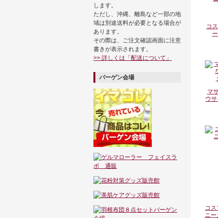
します。
ただし、沖縄、離島など一部の地
域は別途送料が必要となる場合が
コス
あります。
ー
その際は、ご注文確認画面に注意
書きが表示されます。
>> 詳しくは「配送について」
バーゲン会場
マサ
ウサ
コス
ニーガ