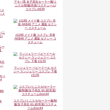
アキバ系 女子高生セーラー服/ミ
ニスカ/制服/衣装/コスチューム/
コスプレ/z639
（コ
 （メ
z1188 メイド服 コスプレ 衣装
AKB48 アニメ 通販 セクシー コ
スチューム
ニー
】
ランジェリー ベビードール セク
シー ランジェリー コスプレ 下着
z1135
セッ
4
コスプレ/ミニスカ/セーラー服/制
K
服/女子高生 /白 紺/衣装/コスチュ
ーム/icoc44