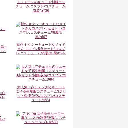
モノトーンのキュート制服コス
チューム/コスプレ/コスチューム/
衣装/ z736
バニ
新作 セクシーキュートなメイド
さんコスプレ5点セット/コスプ
レ/コスチューム/衣装/白 黒/z697
大人気！赤チェックのキュート
女子高生制服コスチューム3点セ
×白
ット/制服/衣装/コスプレ/コスチ
プレ
ューム/z684