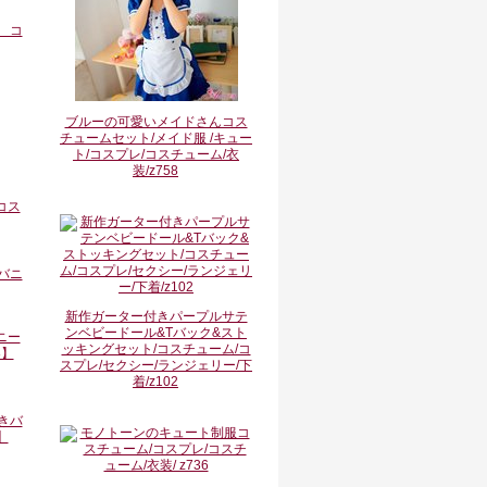
ブルーの可愛いメイドさんコス
チュームセット/メイド服 /キュー
ト/コスプレ/コスチューム/衣
装/z758
コス
新作ガーター付きパープルサテ
ンベビードール&Tバック&スト
ニー
ッキングセット/コスチューム/コ
8】
スプレ/セクシー/ランジェリー/下
着/z102