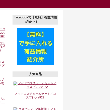
Facebookで【無料】有益情報
紹介中！
コス
レ/
2
人気商品
スプ
レ衣
メイドコスチュームセット／コ
スプレ／z922