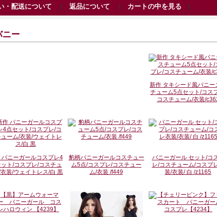
い・配送について
|
返品について
|
カートの中を見る
|
バニー
新作 タキシード風バニー
チューム5点セット/コスプ
コスチューム/衣装/c36
 バニーガールコスプレ4
豹柄バニーガールコスチュー
バニーガール セット/コ
ット/コスプレ/コスチュ
ム5点/コスプレ/コスチュー
レ/コスチューム/コスプ
/衣装/ウェイトレス/白 黒
ム/衣装 /f449
装/衣装/ 白 /z1165