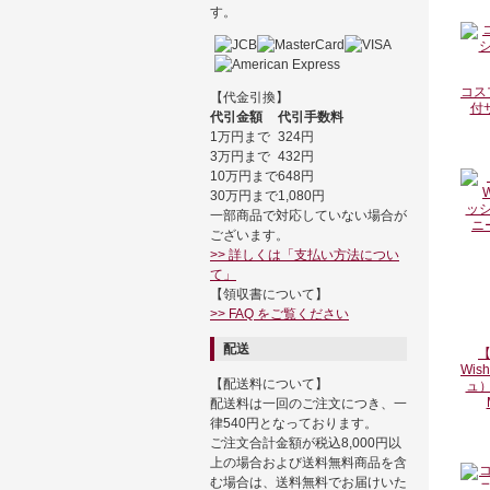
す。
コス
【代金引換】
付
代引金額
代引手数料
1万円まで
324円
3万円まで
432円
10万円まで
648円
30万円まで
1,080円
一部商品で対応していない場合が
ございます。
>> 詳しくは「支払い方法につい
て」
【領収書について】
>> FAQ をご覧ください
配送
【
Wi
【配送料について】
ュ）
配送料は一回のご注文につき、一
律540円となっております。
ご注文合計金額が税込8,000円以
上の場合および送料無料商品を含
む場合は、送料無料でお届けいた