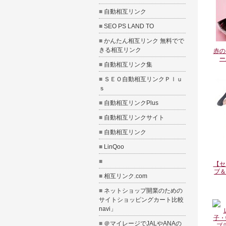
■
自動相互リンク
■
SEO PS LAND TO
■
かんたん相互リンク 無料でで
きる相互リンク
赤の
ー
■
自動相互リンク集
■
ＳＥＯ自動相互リンクＰｌｕ
ｓ
■
自動相互リンクPlus
■
自動相互リンクサイト
■
自動相互リンク
■
LinQoo
■
【セ
ブ＆
■
相互リンク.com
■
ネットショップ開業のための
サイト
ショッピングカート比較
navi
」
■
＠マイレージ
でJALやANAの