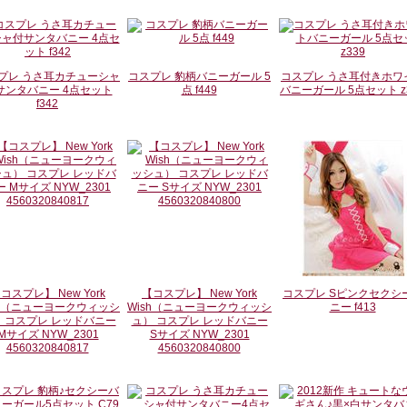
プレ うさ耳カチューシャ
コスプレ 豹柄バニーガール 5
コスプレ うさ耳付きホワ
サンタバニー 4点セット
点 f449
バニーガール 5点セット z
f342
コスプレ】 New York
【コスプレ】 New York
コスプレ Sピンクセクシ
sh（ニューヨークウィッシ
Wish（ニューヨークウィッシ
ニー f413
 コスプレ レッドバニー
ュ） コスプレ レッドバニー
Mサイズ NYW_2301
Sサイズ NYW_2301
4560320840817
4560320840800