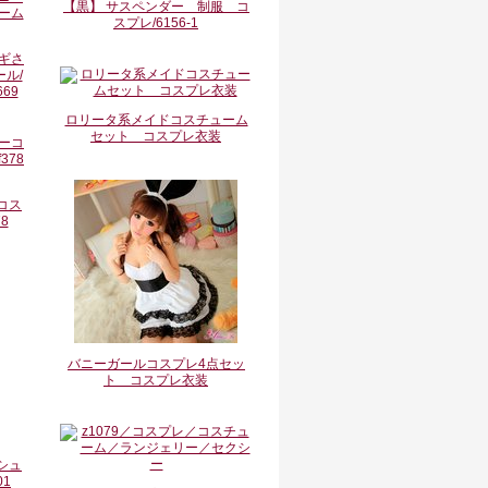
【黒】 サスペンダー 制服 コ
スプレ/6156-1
サギさ
ル/
69
ロリータ系メイドコスチューム
セット コスプレ衣装
コス
8
バニーガールコスプレ4点セッ
ト コスプレ衣装
シュ
01