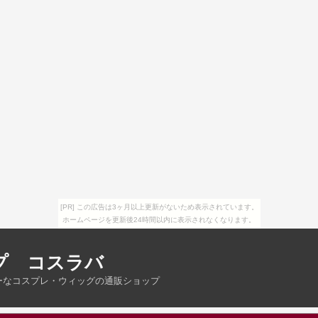
[PR] この広告は3ヶ月以上更新がないため表示されています。
ホームページを更新後24時間以内に表示されなくなります。
プ コスラバ
ーなコスプレ・ウィッグの通販ショップ