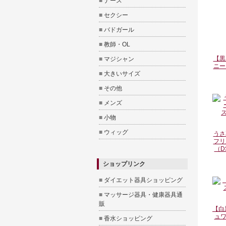
■
ナース
■
セクシー
■
バドガール
■
教師・OL
【黒
■
マジシャン
ニー
■
大きいサイズ
■
その他
■
メンズ
■
小物
■
ウィッグ
うさ
フリ
（DS
ショップリンク
■
ダイエット器具ショッピング
■
マッサージ器具・健康器具通
販
【白
ュワ
■
香水ショッピング