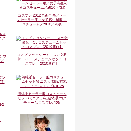
コスプレ 2012年新作 モノトー
ンセーラー服／女子高生制服 コ
スチューム／z910／衣装
ルス
コス
コスプレ セクシーミニスカ女教
師・OL コスチュームセット コ
スプレ 【2010新作】
ワン
7-
清純派セーラー服コスチューム
セット/ミニスカ/制服/衣装/コス
チューム/コスプレ/f125
2