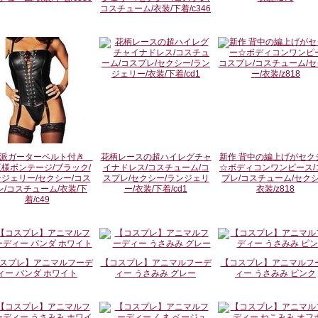
コスチューム/衣装/下着/c346
格派ガーターベルト付き
花柄レースの超ハイレグチャ
新作 背中の編上げがセク
様ボンテージ/ブラック/
イナドレス/コスチューム/コ
☆ボディコンワンピース/
ジェリー/セクシー/コス
スプレ/セクシー/ランジェリ
プレ/コスチューム/セクシ
レ/コスチューム/衣装/下
ー/衣装/下着/cd1
衣装/z818
着/c49
スプレ】アニマルフーデ
【コスプレ】アニマルフーデ
【コスプレ】アニマルフ
ィー パンダ ホワイト
ィー うさみみ グレー
ィー うさみみ ピンク