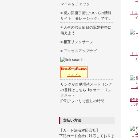
マイルをチェック
【コ
■
視力回復手術についての情報
ィ
サイト「
＠レーシック
」です。
■
人生の節目節目の
冠婚葬祭
に
備えよう
■
相互リンクサーフ
■
アクセスアップナビ
【コ
ィ
コスプレ
リンクが自動増殖オートリンク
の登録はこちら
by
オートリン
クネット
6色
[PR]
アフィリで癒しの時間
ボデ
支払い方法
【カード決済対応会社】
下記カード会社に対応しておりま