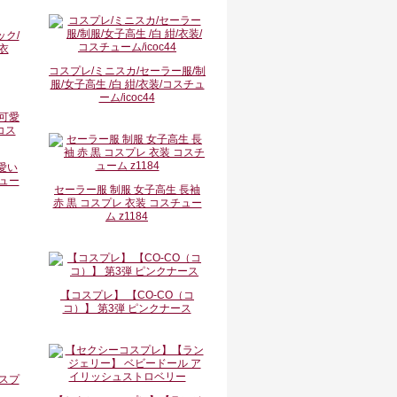
ク/
衣
コスプレ/ミニスカ/セーラー服/制
服/女子高生 /白 紺/衣装/コスチュ
ーム/icoc44
愛い
ュー
セーラー服 制服 女子高生 長袖
赤 黒 コスプレ 衣装 コスチュー
ム z1184
【コスプレ】 【CO-CO（コ
コ）】 第3弾 ピンクナース
スプ