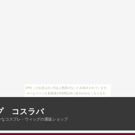
[PR] この広告は3ヶ月以上更新がないため表示されています。
ホームページを更新後24時間以内に表示されなくなります。
プ コスラバ
ーなコスプレ・ウィッグの通販ショップ