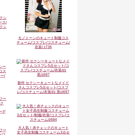
モノトーンのキュート制服コス
チューム/コスプレ/コスチューム/
衣装/ z736
シー
コス
ー/
新作 セクシーキュートなメイド
さんコスプレ5点セット/コスプ
レ/コスチューム/衣装/白 黒/z697
ーデ
大人気！赤チェックのキュート
女子高生制服コスチューム3点セ