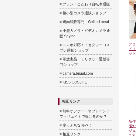
■
ブランドこだわり自転車通販
■
超小型カメラ通販ショップ
■
焼肉通販専門 Geilled meat
■
小型カメラ・ビデオカメラ通
販 Spying
フロ
■
スマホ対応！！セクシーコス
イ
プレ通販ショップ
ット
■
軍放出品・ミリタリー通販専
門ショップ
■
camera.bijual.com
■
KISS COSLIFE
相互リンク
■
無料オファー・オプトインア
フィリエイトで稼げるのか？
新作
■
崖っぷちなおやじ
愛い
ジェ
■
相互リンク
コス