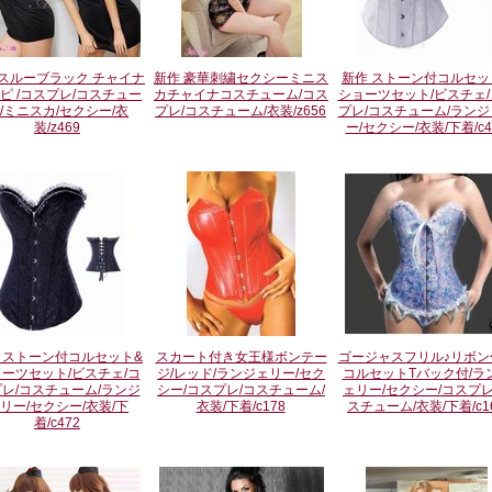
スルーブラック チャイナ
新作 豪華刺繍セクシーミニス
新作 ストーン付コルセッ
ピ /コスプレ/コスチュー
カチャイナコスチューム/コス
ショーツセット/ビスチェ/
/ミニスカ/セクシー/衣
プレ/コスチューム/衣装/z656
プレ/コスチューム/ランジ
装/z469
ー/セクシー/衣装/下着/c4
 ストーン付コルセット&
スカート付き女王様ボンテー
ゴージャスフリル♪リボン
ーツセット/ビスチェ/コ
ジ/レッド/ランジェリー/セク
コルセットTバック付/ラ
レ/コスチューム/ランジ
シー/コスプレ/コスチューム/
ェリー/セクシー/コスプレ
リー/セクシー/衣装/下
衣装/下着/c178
スチューム/衣装/下着/c1
着/c472