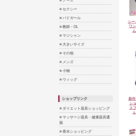
■
ナース
■
セクシー
■
バドガール
シー
ワン
■
教師・OL
ム
■
マジシャン
■
大きいサイズ
■
その他
■
メンズ
■
小物
■
ウィッグ
ショップリンク
新作
ショ
スプ
■
ダイエット器具ショッピング
ェ
■
マッサージ器具・健康器具通
販
■
香水ショッピング