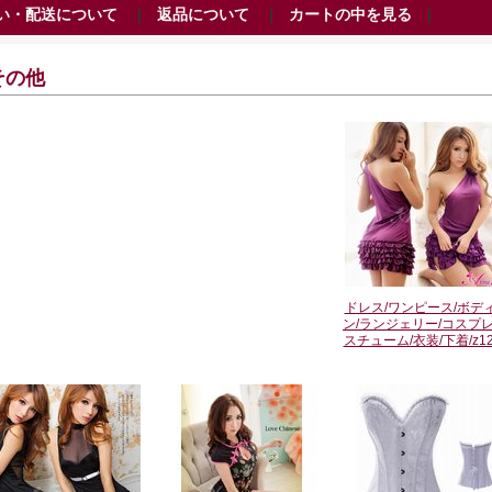
い・配送について
|
返品について
|
カートの中を見る
|
その他
ドレス/ワンピース/ボデ
ン/ランジェリー/コスプレ
スチューム/衣装/下着/z12