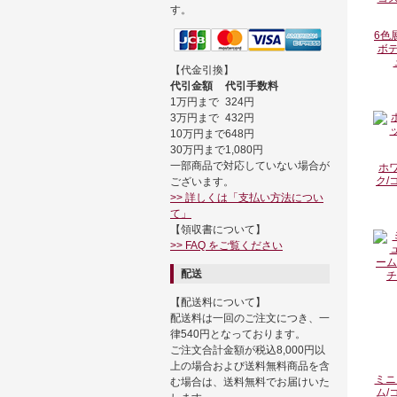
す。
6色
ボデ
【代金引換】
代引金額
代引手数料
1万円まで
324円
3万円まで
432円
10万円まで
648円
30万円まで
1,080円
一部商品で対応していない場合が
ホ
ク/
ございます。
>> 詳しくは「支払い方法につい
て」
【領収書について】
>> FAQ をご覧ください
配送
【配送料について】
配送料は一回のご注文につき、一
律540円となっております。
ご注文合計金額が税込8,000円以
上の場合および送料無料商品を含
ミニ
む場合は、送料無料でお届けいた
ム/