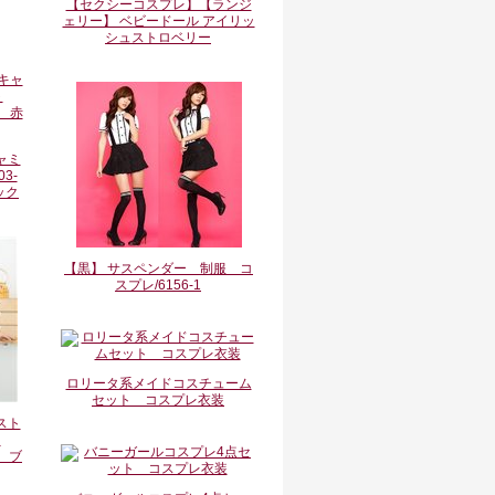
【セクシーコスプレ】【ランジ
ェリー】 ベビードール アイリッ
シュストロベリー
ャミ
3-
ック
【黒】 サスペンダー 制服 コ
スプレ/6156-1
ロリータ系メイドコスチューム
セット コスプレ衣装
スト
ト
） ブ