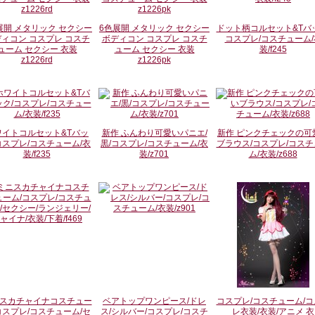
展開 メタリック セクシー
6色展開 メタリック セクシー
ドット柄コルセット&Tバッ
ィコン コスプレ コスチ
ボディコン コスプレ コスチ
コスプレ/コスチューム/
ューム セクシー 衣装
ューム セクシー 衣装
装/f245
z1226rd
z1226pk
ワイトコルセット&Tバッ
新作 ふんわり可愛いパニエ/
新作 ピンクチェックの可
コスプレ/コスチューム/衣
黒/コスプレ/コスチューム/衣
ブラウス/コスプレ/コスチ
装/f235
装/z701
ム/衣装/z688
スカチャイナコスチュー
ベアトップワンピース/ドレ
コスプレ/コスチューム/コ
コスプレ/コスチューム/セ
ス/シルバー/コスプレ/コスチ
レ衣装/衣装/アニメ 衣