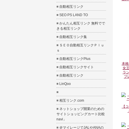
■
自動相互リンク
■
SEO PS LAND TO
■
かんたん相互リンク 無料でで
きる相互リンク
■
自動相互リンク集
■
ＳＥＯ自動相互リンクＰｌｕ
ｓ
■
自動相互リンクPlus
本
■
自動相互リンクサイト
女王
ラン
■
自動相互リンク
プ
■
LinQoo
■
■
相互リンク.com
【コ
■
ネットショップ開業のための
サイト
ショッピングカート比較
navi
」
■
＠マイレージ
でJALやANAの