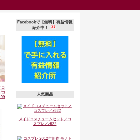
Facebookで【無料】有益情報
紹介中！
ィコ
/コ
人気商品
99
メイドコスチュームセット／コ
スプレ／z922