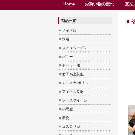
|
Home
|
お買い物の流れ
|
支払
■ 
商品一覧
■
メイド服
■
水着
■
スチュワーデス
■
バニー
■
セーラー服
■
女子高生制服
■
ミニスカ ポリス
■
アイドル制服
■
レースクイーン
■
小悪魔
■
着物
■
ゴスロリ系