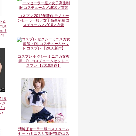
コスプレ 2012年新作 モノトー
ンセーラー服／女子高生制服 コ
ト&
スチューム／z910／衣装
コス
ェリ
73
コスプレ セクシーミニスカ女教
師・OL コスチュームセット コ
スプレ 【2010新作】
付き
ンジ
/コ
67
清純派セーラー服コスチューム
セット/ミニスカ/制服/衣装/コス