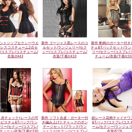
ントジップセクシーウエ
新作 ゴージャス黒レースのコ
新作 豹柄のガーター付き
トレスコスチューム2点セ
ルセット/ランジェリー/セク
チェ&Tバックセット/ラン
/コスプレ/コスチューム/
シー/コスプレ/コスチューム/
リー/セクシー/コスプレ/
衣装/z443
衣装/下着/c410
チューム/衣装/下着/c33
 赤チェック×レースの可
新作 ソフト合皮・ガーター付
総レース花柄チャイナワ
ビスチェ&Tバック/ラン
き編み上げとチャックのボン
&Tバック/コスプレ/コス
リー/セクシー/コスプレ/
テージセット/ブラック/ラン
ーム/セクシー/ランジェリ
チューム/衣装/下着/c330
ジェリー/セクシー/コスプレ/
衣装/f278