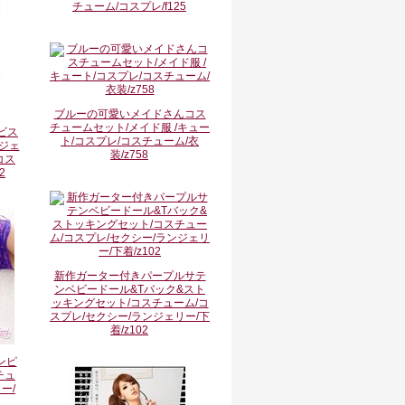
チューム/コスプレ/f125
ブルーの可愛いメイドさんコス
チュームセット/メイド服 /キュー
ビス
ト/コスプレ/コスチューム/衣
ジェ
装/z758
コス
2
新作ガーター付きパープルサテ
ンベビードール&Tバック&スト
ッキングセット/コスチューム/コ
スプレ/セクシー/ランジェリー/下
着/z102
ンピ
チュ
ー/