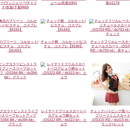
ー/ランジェリー/チャイ
ューム/衣装/z901
装/z1178
ナ/衣装/下着/f469
のプリーツ コルセット/
チェック柄 コルセット/ビス
チェックフリルレースキ
ビスチェ コスプレ
チェ コスプレ【8166】
チュールスカート（DS70
【8165】
RD／ds703-rd） 赤チェ
グカラーピンストライプ
レイヤードフリルスカートベ
チェックパイピング黒ベ
ースリーブセットアップ
ロアヒョウ柄セット
プリーツミニスカー
S394-BK／ds394-bk）
（DS322-BR／ds322-br） ヒ
（DS315-RD／ds315-bl
ブラック
ョウ
ラック×レッド