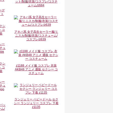
ット/制服/衣装/コスプレ/コスチ
ューム/z684
ーデ
イト
アキバ系 女子高生セーラー服/ミ
ニスカ/制服/衣装/コスチューム/
コスプレ/z639
シー
チュ
bk
z1188 メイド服 コスプレ 衣装
AKB48 アニメ 通販 セクシー コ
スチューム
シー
チュ
pp
ランジェリー ベビードール セク
シー ランジェリー コスプレ 下着
z1135